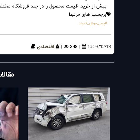
پیش از خرید، قیمت محصول را در چند فروشگاه مختلف ب
برچسب های مرتبط
#پودر_جوش_کدولد
1403/12/13
| 348
|
اقتصادی
مقالا