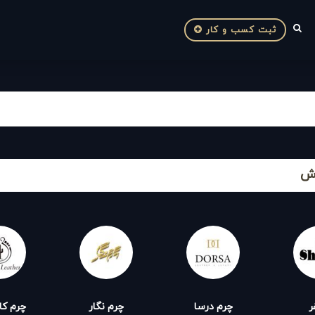
ثبت کسب و کار
وش
ر
چرم درسا
چرم نگار
چرم ک