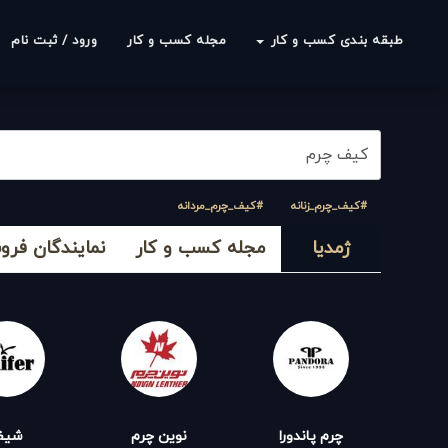
طبقه بندی کسب و کار
مجله کسب و کار
ورود / ثبت نام
#کیف_چرم_زنانه
#کیف_چرم_مردانه
ژمدیا
مجله کسب و کار
نمایندگان فر
هد
چرم پاندورا
نوین چرم
شیف