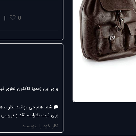
هدیه%10+%25تخفیف
همه محصولات در فروشگاه‌های 
novinleather.com
|
0
#نوین_چرم
#کیف_اداری
#کول
برای این ژمدیا تاکنون نظری 
شما هم می توانید نظر بده
برای ثبت نظرات، نقد و بررسی 
نظر خود را بنویسید