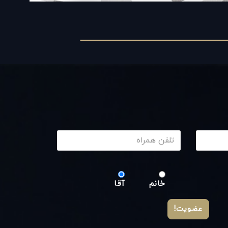
خانم
آقا
عضویت!