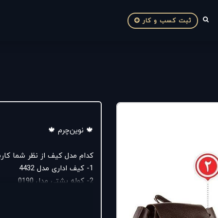
ثبت کسب و کار
🍁 نوین‌چرم 🍁
کدام مدل کیف از نظر شما کارب
1- کیف اداری مدل 4432
2- کوله پشتی مدل 0190
جشنواره نوین