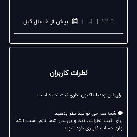
.
0
|
|
بیش از ۶ سال قبل
#رنگ
#چرم
#چرم
_مشهد
#کیف
#کیف
_چرم_زنانه
#استایل
#خرید
#فروش_اینترنتی
#فروشگاه_آنلاین
#پاییز
نظرات کاربران
برای این ژمدیا تاکنون نظری ثبت نشده است
شما هم می توانید نظر بدهید
برای ثبت نظرات، نقد و بررسی شما لازم است ابتدا
وارد حساب کاربری خود شوید