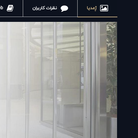
ژِمدیا
نظرات کاربران
AK Web در مجله