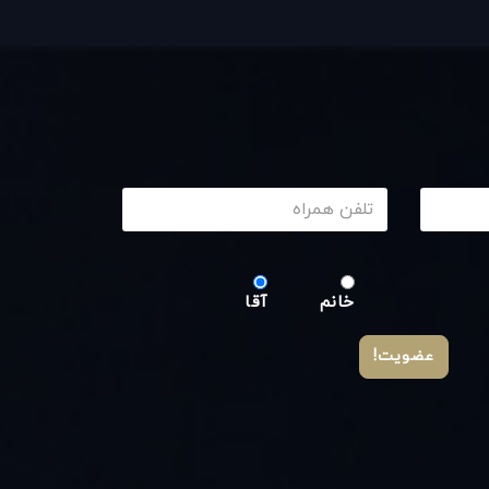
خانم
آقا
عضویت!