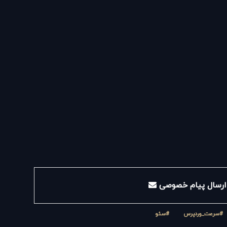
ارسال پیام خصوصی
#سرعت_وردپرس
#سئو