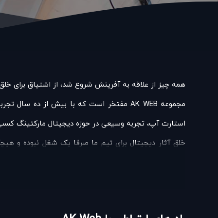
همه چیز از علاقه به آفرینش شروع شد، از اشتیاق برای خلق 
استارت آپ، تجربه وسیعی در حوزه دیجیتال مارکتینگ کسب ک
خلق آثار دیجیتال برای تیم ما صرفا یک شغل نبوده و هی
اتفاقات روزمره تغییر کند و باری از دوش برداشته شود .
کسب دانش و آموزش از نکاتی است که همواره باعث گردید تف
آرامش یعنی دیدن اثری هنری که زندگی صدها انسان را ممکن ا