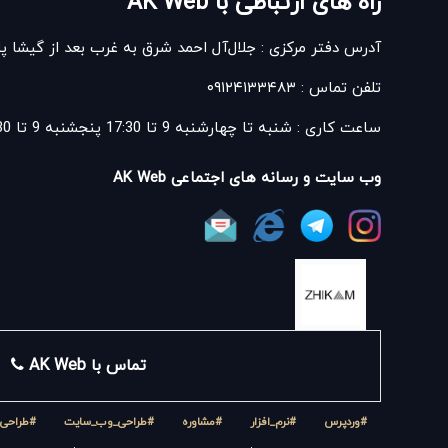
راه های ارتباطی با AK Web
آدرس دفتر مرکزی : جلال‌آل احمد شرق به غرب‌ بعد از گیشا پلاک ۸۳ وا
تلفن تماس : ۰۹۱۲۴۱۳۳۴۸۳
ساعت کاری : شنبه تا چهارشنبه 9 تا 17:30 پنجشنبه 9 تا 13:30
وب سایت و رسانه های اجتماعی AK Web
تماس با AK Web
#وردپرس
#نرم_افزار
#مشاوره
#طراحی_وب_سایت
#طراحی_