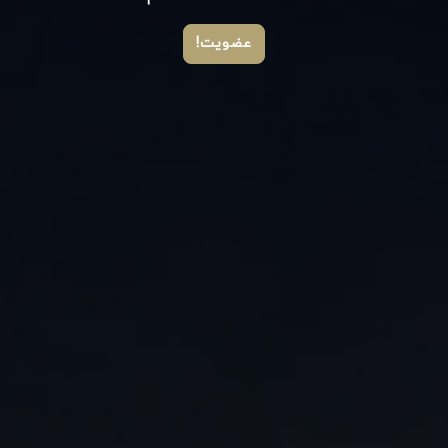
عضویت!