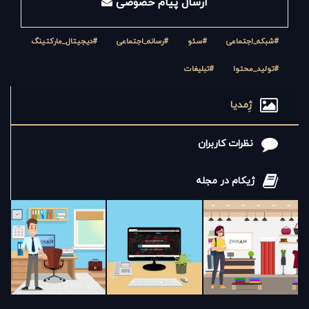
ارسال پیام خصوصی
#شبکه_اجتماعی
#سئو
#رسانه_اجتماعی
#دیجیتال_مارکتینگ
#تولید_محتوا
#تبلیغات
ژِمدیا
نظرات کاربران
ژیکام در مجله