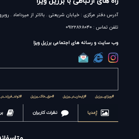
راه های ارتباطی با برزیل ویزا
آدرس دفتر مرکزی : خیابان شریعتی . بالاتر از میرداماد . رو
تلفن تماس : ۰۹۱۲۲۸۶۸۰۴۰
وب سایت و رسانه های اجتماعی برزیل ویزا
#ویزای_برزیل
#زایمان_در_برزیل
#حق_خاک_برزیل
#تولد_فرزند_در_
ژِمدیا
نظرات کاربران
برز
متاسفانه