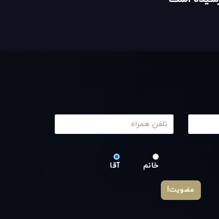
خانم
آقا
عضویت!