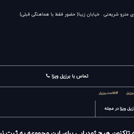
بروی مترو شریعتی . خیابان زیبا( حضور فقط با هماهنگی قبلی)
تماس با برزیل ویزا
برزیل
#اقامت_برزیل
یل ویزا در مجله
 تاکنون هیچ ژِمدیایی برای این مجموعه به ثبت 