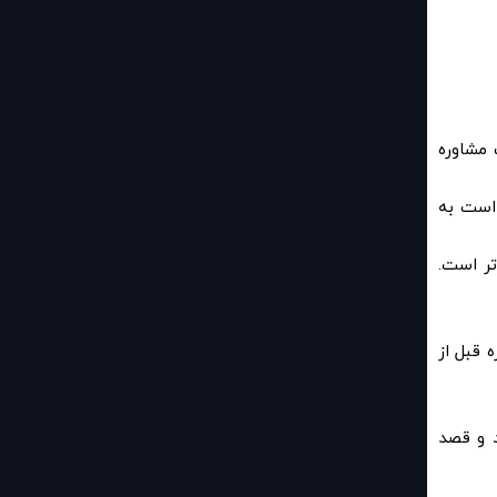
 مشاوره
 است به
تر است.
 قبل از
د و قصد