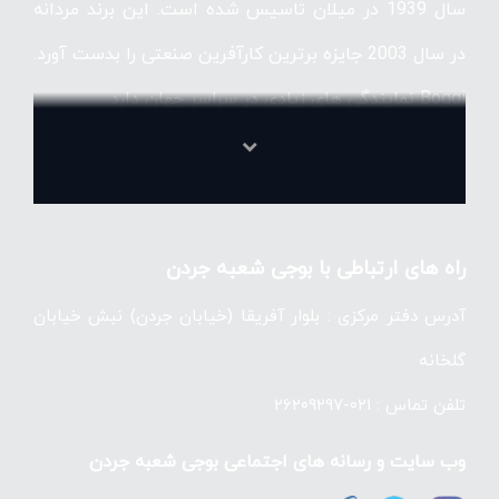
سال 1939 در میلان تاسیس شده است. این برند مردانه
در سال 2003 جایزه برترین کارآفرین صنعتی را بدست آورد.
Boggi نمایندگی های زیادی در سراسر جهان دارد.
این برند به طراحی با سبک رسمی و راحت اعتقاد دارد، به
راه های ارتباطی با بوجی شعبه جردن
طوری که آقایان با پوشیدن پوشاک این کمپانی در جمع
آدرس دفتر مرکزی : بلوار آفریقا (خیابان جردن) نبش خیابان
منحصر به فرد دیده می شوند، در حال حاضر برند بوجی
گلخانه
دارای 119 فروشگاه در سر تاسر جهان می باشد و مشتری
تلفن تماس : ۰۲۱-۲۶۲۰۹۲۹۷
ها می توانند حضوری و از نزدیک اجناس را مورد بررسی
وب سایت و رسانه های اجتماعی بوجی شعبه جردن
قرار دهند و از مشاوره های کارشناسان حرفه ای این شرکت