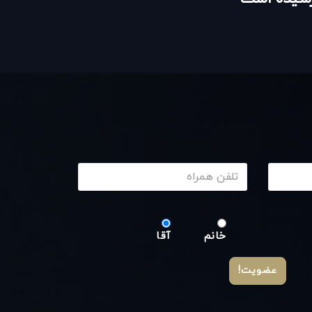
خانم
آقا
عضویت!