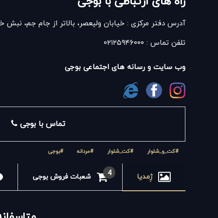
راه های ارتباطی با بوجی
آدرس دفتر مرکزی : خیابان ولیعصر، بالاتر از جام جم، نبش خیابا
تلفن تماس : ۰۲۱۲۵۹۴۶۰۰۰
وب سایت و رسانه های اجتماعی بوجی
تماس با بوجی
#کت_و_شلوار
#کت_شلوار
#مردانه
#بوجی
4
ژِمدیا
شعبات فروش بوجی
متاسفانه