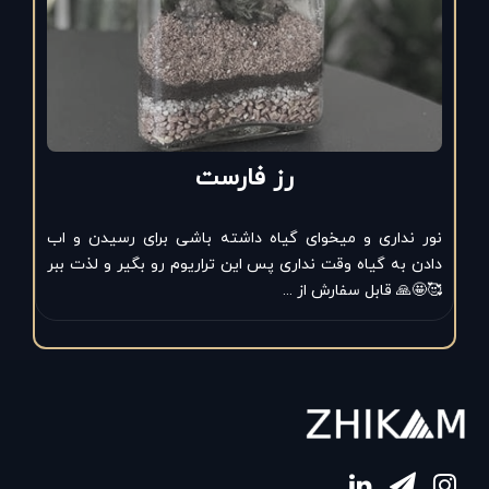
رز فارست
م
نور نداری و میخوای گیاه داشته باشی برای رسیدن و اب
سل
ا
دادن به گیاه وقت نداری پس این تراریوم رو بگیر و لذت ببر
خر
🥰🤩🙏 قابل سفارش از ...
مخ