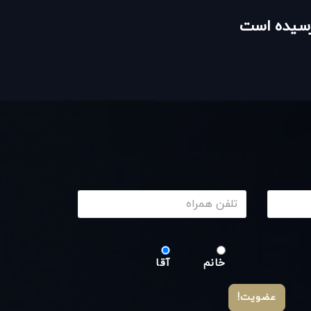
نرسیده است
خانم
آقا
عضویت!