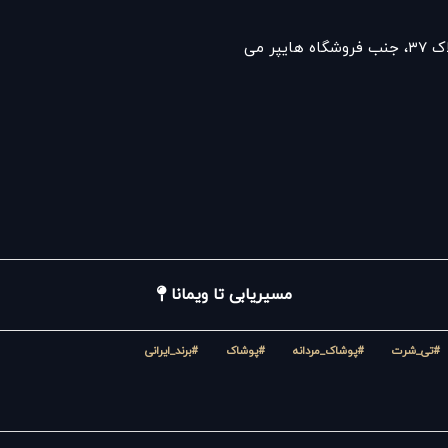
ر می
مسیریابی تا ویمانا
#تی_شرت
#پوشاک_مردانه
#پوشاک
#برند_ایرانی