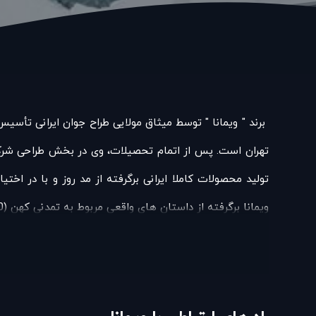
‎ برند " ویمانا " توسط میثاق مولایی طراح جوان ایرانی تأ
تولید محصولات کاملا ایرانی برگرفته از مد روز و با در اخ
ویمانا برگرفته از داستان های واقعی مربوط به تمدنی کهن (6500 سال قبل) بوده که به معنی ماشین پرنده و یا تمدنی فرا زمینی از آن یاد می شود.