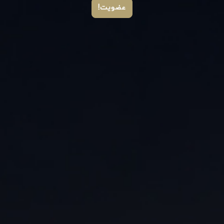
عضویت!