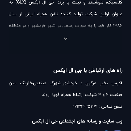
کلاسیک، هوشمند و تبلت با برند جی ال ایکس (GLX) به
عنوان اولین شرکت تولید کننده تلفن همراه ایرانی از سال
۱۳۸۶ کار خود را به صورت رسمی در شهر خرمشهر و در منطقه
آزاد اروند با تولید گوشی‌های ساده و کلاسیک آغاز نمود.
سال 1390 در کوششی برای همگام شدن با برترین‌های این
تکنولوژی شروع به تولید اولین تلفن‌های هوشمند ایرانی با
راه های ارتباطی با جی ال ایکس
سیستم عامل اندروید نمود و در سال ۹۱ نیز با تولید تبلت، خود
آدرس دفتر مرکزی : خرمشهر،شهرک صنعتی،فازیک ،بین
را در این عرصه مطرح و تبلت ایرانی جت را تولید نمود.
صنعت ۲ و ۳ شرکت ارتباط همراه گویا اروند
از سال 91 با پیشرفت چشمگیری اقدام به رونمایی از
تلفن تماس : ۰۶۱۳۲۹۲۵۳۷۱
گوشی¬های پرچمدار خود نمود و مصمم شد سالی یک یا دو
مدل گوشی پرچمدار که با تکنولوژی جهانی برابری داشته و از
وب سایت و رسانه های اجتماعی جی ال ایکس