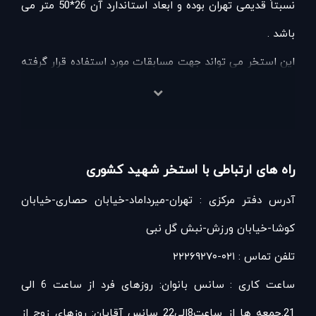
نسبتاً قدیمی تهران بوده و ابعاد استاندارد آن 26*50 متر می
باشد .
این استخر می تواند جهت مسابقات مورد استفاده قرار گرفته
و جوابگوی 300 شناگر و 400 تماشاچی می باشد .
سونای مجموعه شامل سونای خشک ، سونای بخار ،جکوزی و
حوضچه آب سرد می باشد و بدر مجاورت ضلع شرقی سالن
راه های ارتباطی با استخر شهید کشوری
چند منظوره و در شرقی ترین قسمت مجموعه واقع شده است
آدرس دفتر مرکزی : تهران-میرداماد-خیابان حصاری-خیابان
. بخش های دیگری مثل کلوپ ماساژ ، کافی شاپ ، فروشگاه
کوشا-خیابان ورزش-نبش گل نبی
تخصصی لوازم شنا وجود دارد.
تلفن تماس : ۰۲۱-۲۲۲۶۹۲۷۰
ساعت کاری : سانس بانوان: روزهای فرد از ساعت 6 الی
21.جمعه ها از ساعت8الی22 سانس آقایان: روزهای زوج از