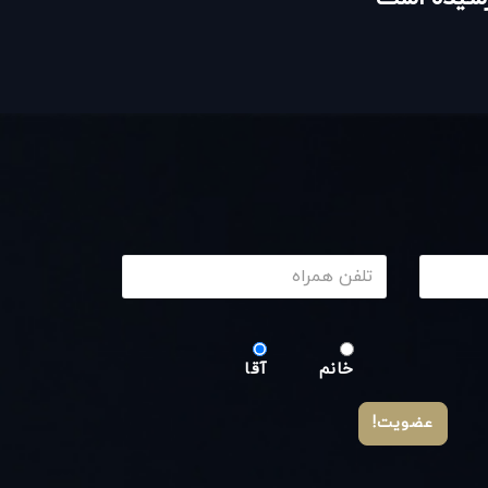
خانم
آقا
عضویت!