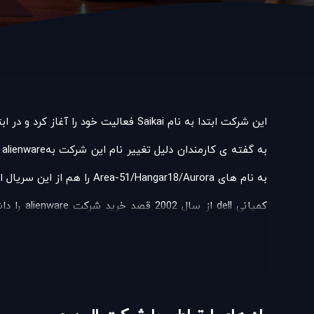
این شرکت ابتدا به نام Saikai فعالیت خود را آغاز کرد و در ابتدا تنها کامپیوتر، لپتاپ و پی سی های گیمینگ را تولید می کرد.
به نام های Area-51/Hangar18/Aurora را هم از این سریال الهام گرفته است.
خرید، توانایی تولید در مقیاس و زنجیره تامین استفاده کر
alienware شد ولی با توجه به تغییرات ساختاری که در سال ۲۰۰۸ در dell بوجود آمد خط تولید شرکت xps کاهش یافت و تنها به تولید نوت بوک های xps محدود شد.