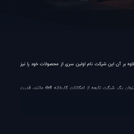
ان گذاران به سریال x-files که ژانری علمی تخیلی دارد، بود. علاوه بر آن این شرکت نام اولین سری از محصولات خود را نیز
کمپانی dell از سال 2002 قصد خرید شرکت alienware را داشت ولی موافقت خود را تا 22 مارس 2006 اعلام نکرد و alienwareبه عنوان یک شرکت تابعه از امکانات کارخانه dell مانند، قدرت
dell یک خط جدید به نام xps برای گیمینگ راه اندازی کرد که اغلب کامپیوتر هایی با مشخصات مشابه به alienware به فروش می رساند که این کار موجب آسیب به بازار سهام