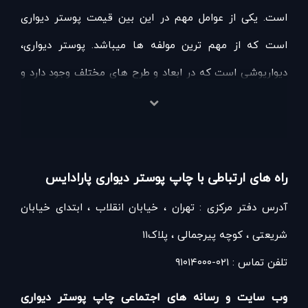
است. یکی از عوامل مهم در این بین قیمت پوستر دیواری
است که از مهم ترین مولفه ها میباشد. پوستر دیواری،
دیوارپوشی است که در ابعاد و طرح های مختلف وجود دارد و
اگر به دنبال طراحی دکوراسیون داخلی خاص و جذابی برای
منزل خود هستید، کافی است پوستر دیواری های وب سایت
پوستر دیواری پارادایس را مشاهده کرده و طرح انتخابی خود را
راه های ارتباطی با چاپ پوستر دیواری پارادایس
از بین آنها انتخاب کنید و اقدام به خرید پوستر دیواری
آدرس دفتر مرکزی : تهران ، خیابان انقلاب ، ابتدای خیابان
نمایید. همچنین می توانید از صفحه سفارش آنلاین پوستر
شریعتی ، کوچه پیرجمالی ، پلاک۱۱
دیواری اختصاصی ، اقدام به سفارش طرح دلخواه خود نمایید.
تلفن تماس : ۰۲۱-۹۱۰۱۴۰۰۰
قیمت پوستر دیواری ها نیز متفاوت است. پوستر دیواری
هایی که برای دکوراسیون منزل قابل استفاده هستند، شامل:
وب سایت و رسانه های اجتماعی چاپ پوستر دیواری