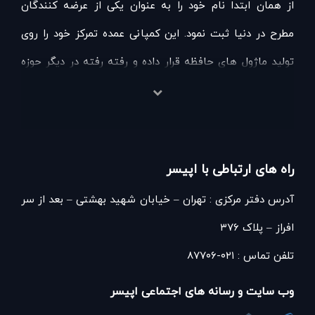
از همان ابتدا نام خود را به عنوان یکی از عرضه کنندگان
مطرح در دنیا ثبت نمود. این کمپانی عمده تمرکز خود را روی
تولید ماژول های حافظه قرار داده و رفته رفته در دیگر حوزه
های مرتبط با گروه محصولات حافظه از قبیل DRAM،فلش
مموری،هارد اکسترنال وSSD در سطوح مصرفی و صنعتی حضور
یافت.اکنون اپیسر از جمله نام های شناخته شده در حوزه
راه های ارتباطی با اپیسر
ماژول های حافظه است که به صورت گسترده در ابزارهای
آدرس دفتر مرکزی : تهران – خیابان شهید بهشتی – بعد از سر
دیجیتال مورد استفاده قرار می گیرد. این کمپانی با علم بر
افراز – پلاک ۳۷۶
اهمیت ابزارهای ذخیره سازی داده تمام تلاش خود را به کار
تلفن تماس : ۰۲۱-۸۷۷۰۶
گرفته است تا این ابزارها را بهینه سازی نموده و مدل های
پیشرفته تری از آنها را در اختیار طیف گسترده کاربران خود
وب سایت و رسانه های اجتماعی اپیسر