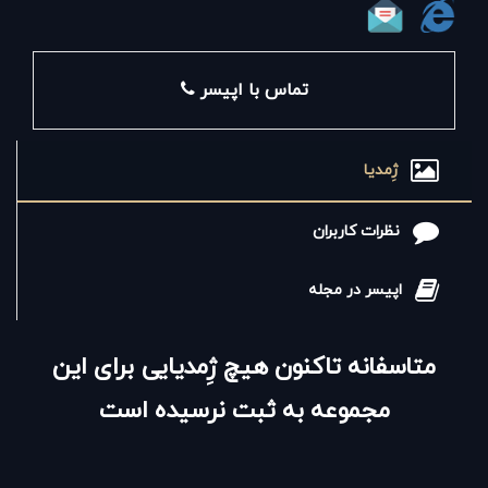
قرار دهد.این کمپانی برای نائل آمدن به اهداف یاد شده،
رویکردی یکپارچه را در قبال طراحی محصولات، خدمات به
مشتریان و پژوهش پیرامون برند خود در پیش گرفته است.
تماس با اپیسر
مطالعات صورت گرفته روی بازار محصولات حافظه نشان از
ژِمدیا
آن دارد که اطمینان پذیری بالا، نوآوری و به روز بودن از جمله
مشخصه های مهمی است که همواره در محصولات اپیسر
نظرات کاربران
یافت شده و نشان از پایبندی آن به اهداف و وعده هایش
اپیسر در مجله
دارد.شعار این کمپانی «دسترسی به بهترین هاست» که در
واقع نمایانگر تلاش متخصصین این کمپانی برای ارتقاء ارزش
متاسفانه تاکنون هیچ ژِمدیایی برای این
برند خود و توجه و اهتمام آن به تولید بهترین محصولات و
مجموعه به ثبت نرسیده است
خدمات برای مشتریانش است. منظور از واژه دسترسی همان
سهولت و آزادی عمل در خواندن، اشتراک گذاری و تبادل داده