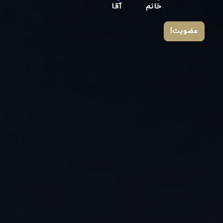
خانم
آقا
عضویت!