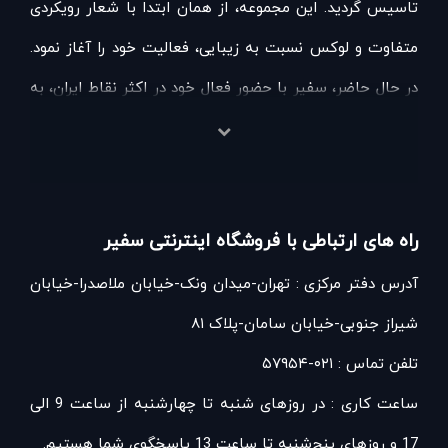
تاسیس گردید. این مجموعه، از همان ابتدا با شعار رویکردی
متفاوت و لوکس نسبت به زیبایی، فعالیت خود را آغاز نمود.
در حال حاضر، سفیر با حضور فعال خود در اکثر نقاط ایران، به
عنوان بزرگ ترین مجموعه عرضه کننده برند های برتر آرایشی،
بهداشتی و عطری در کشور شناخته می شود. طی این سال ها،
سفیر همواره در زمینه عرضه لوکس ترین برند های معتبر دنیا
راه های ارتباطی با فروشگاه اینترنتی سفیر
و همچنین ارائه خدمات مشاوره ای ویژه به مشتریان خود،
آدرس دفتر مرکزی : تهران-میدان ونک-خیابان ملاصدرا-خیابان
پیشگام بوده است. مشاوران مجرب این مجموعه در تمامی
شیراز جنوبی-خیابان سامان-پلاک ۸۱
فروشگاه های سفیر، با ارائه مشاوره های تخصصی به
تلفن تماس : ۰۲۱-۵۷۹۵۴
مشتریان و درک صحیح نگرانی های آنها، بهترین گزینه ها را
ساعت کاری : در روزهای شنبه تا چهارشنبه از ساعت 9 الی
به آنها پیشنهاد می کنند. مجموعه فروشگاه های سفیر با
17 و روزهای پنج‌شنبه تا ساعت 13 پاسخگوی شما هستیم.