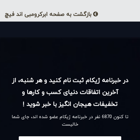
این برند در ۴ قسمت مختلف به نام های ابرکرومبی
کودکان، شرکت هالیستر، Gilly Hicks و Ruehl No.925
بازگشت به صفحه ابرکرومبی اند فیچ
فعالیت می کند، که البته ۲ شرکت آخر به ترتیب در
سالهای ۲۰۱۰ و ۲۰۱۵ بطور کامل بسته شدند.
در خبرنامه ژیکام ثبت نام کنید و هر شنبه، از
این شرکت در حال حاضر بیش از ۳۰۰ فروشگاه در ایالات
آخرین اتفاقات دنیای کسب و کارها و
متحده دارد و در کشورهایی مثل انگلیس، روسیه، کانادا،
تخفیفات هیجان انگیز با خبر شوید !
اسپانیا، ژاپن و بسیاری از کشورهای دیگر شعبه دارد و در
حدود ۶۵۰۰۰ نفر کارمند دارد.
تا کنون
6870
نفر در خبرنامه ژیکام عضو شده اند، جای شما
خالیست