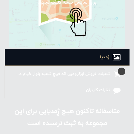
برای نمایش نقشه کلیک نمایید
اما در سال ۱۹۷۷ این شرکت اعلام ورشکستگی کرد و توسط
شرکت لوازم ورزشی آشمن خریداری شد و از اواخر ۱۹۸۸
ژِمدیا
شرکت آشمن تحت نام ابرکرومبی و فیچ، مغازه های خود را
دایر کرد. پس از چندین گردش مدیریتی، این شرکت در
شعبات فروش ابرکرومبی اند فیچ شعبه بلوار خیام مشهد
سال ۲۰۱۰ به مقصد بسیاری از خریداران جوان جهان بدل
نظرات کاربران
شد.
متاسفانه تاکنون هیچ ژِمدیایی برای این
مجموعه به ثبت نرسیده است