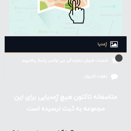
ژِمدیا
شعبات فروش نمایندگی جی اوکس پاساژ پالادیوم
نظرات کاربران
متاسفانه تاکنون هیچ ژِمدیایی برای این
مجموعه به ثبت نرسیده است