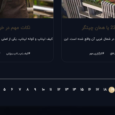
نکات مهم در خر
 22 تهران به شمار می رود، در شمال غربی آن واقع شده است. این
کیف لپتاپ و کوله لپتاپ، یکی از اصلی تر
_افق
#کارگزاری_مهر
#کیف_لپ_تاپ_برزنتی
#
۵
۶
۷
۸
۹
۱۰
۱۱
۱۲
۱۳
۱۴
۱۵
۱۶
۱۷
۱۸
۱۹