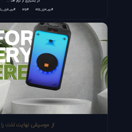
در بسیاری از نرم اف ...
#نرم_افزار_erp
#erp
#نرم_افزار_یک
از موسیقی نهایت لذت را ب