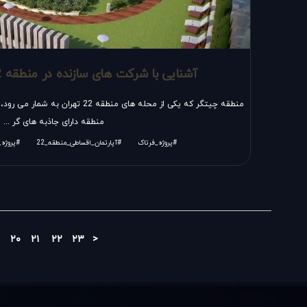
آشنایی با شرکت های سازنده در منطقه 22 یا همان چیتگر
منطقه چیتگر که یکی از محله های منطقه
منطقه دارای جاذبه های گر ...
#پروژه_فرتاک
#آپارتمان_اقساطی_منطقه_22
#پروژه
۲۰
۲۱
۲۲
۲۳
>