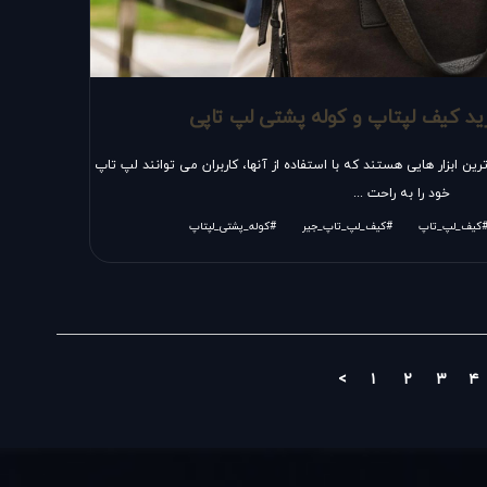
ید کیف لپتاپ و کوله پشتی لپ تاپی
ین ابزار هایی هستند که با استفاده از آنها، کاربران می توانند لپ تاپ
خود را به راحت ...
کیف_لپ_تاپ
#کیف_لپ_تاپ_جیر
#کوله_پشتی_لپتاپ
<
۱
۲
۳
۴