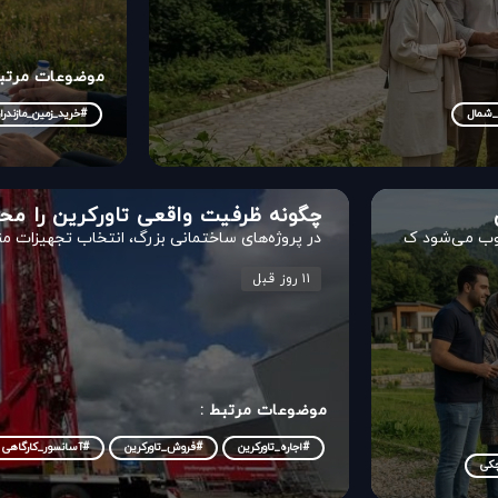
موضوعات مرتبط
_شمال
#خرید_زمین_مازندرا
چگونه ظرفیت واقعی تاورکرین را مح
وب می‌شود ک
در پروژه‌های ساختمانی بزرگ، انتخاب تجهیزات من
۱۱ روز قبل
موضوعات مرتبط :
#اجاره_تاورکرین
#فروش_تاورکرین
#آسانسور_کارگاهی
چکی