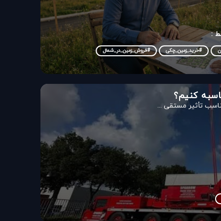
 :
ن
#خرید_زمین_چکی
#فروش_زمین_در_شمال
اسبه کنیم؟
اسب تأثیر مستقی ...