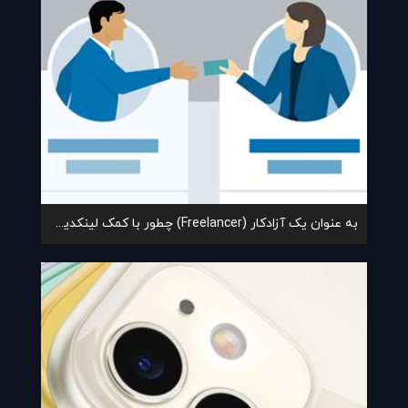
به عنوان یک آزادکار (Freelancer) چطور با کمک لینکدین پروژه بگیریم؟