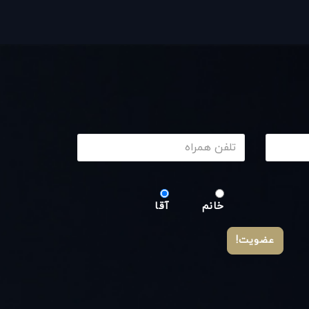
خانم
آقا
عضویت!