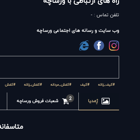
راه های ارتباطی با ورساچه
تلفن تماس : -
وب سایت و رسانه های اجتماعی ورساچه
#کیف_زنانه
#کیف
#کفش_مردانه
#کفش_زنانه
#کفش
2
ژِمدیا
شعبات فروش ورساچه
متاسفانه