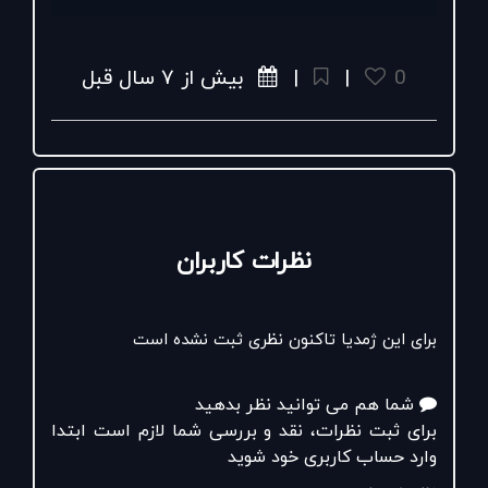
__________
. (در طرح قاصدك رمضان ٢٠ درصد تخفيف اعتبارى
+اعتبار
0
|
|
بیش از ۷ سال قبل
اشتراك و يك هديه ويژه هنگام خريد دريافت كنيد)
کلکسیون تابستان
در فروشگاه های درسا
و‌وبسایت:
#کفش_زنانه_پاشنه_دار
#کفش_چرم_زنانه
نظرات کاربران
برای این ژمدیا تاکنون نظری ثبت نشده است
شما هم می توانید نظر بدهید
برای ثبت نظرات، نقد و بررسی شما لازم است ابتدا
وارد حساب کاربری خود شوید