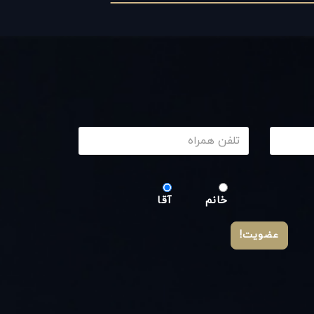
خانم
آقا
عضویت!