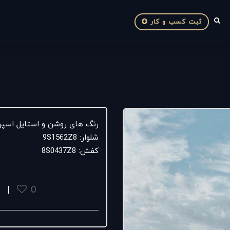
ثبت کسب و کار
رنگ های روشن و استایل اسپر
شلوار: 9S1562Z8
کفش: 8S0437Z8
|
0