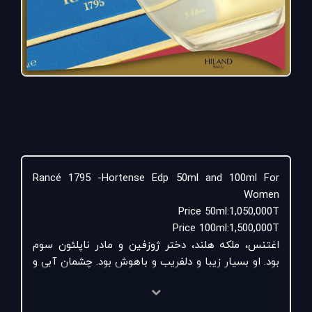
‏Rancé 1795 -Hortense Edp 50ml and 100ml For
Women
Price 50ml:1,050,000T
Price 100ml:1,500,000T
اغتنس، ملکه هلند، دختر ژوزفین و مادر ناپلئون سوم
بود. او بسیار زیبا و دلفریب و باهوش بود. چشمان آبی و
موهای طلایی که با گلهای هلندی و ادویه های سرزمین
های رویایی او معطر شده بود.