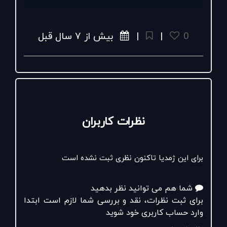
خانواده بویایی: ادویه ای، شرقی
روایح کلیدی: فلفل سیاه، دارچین، رز
روایح آغازی: هل، فلفل سیاه، ترنج
0
|
|
بیش از ۷ سال قبل
روایح میانی: دارچین، رز بلغاری، بخور
روایح ماندگار: چوب سدروس، ماهاگونی، وانیل
قیمت ۵۰میل:۱،۰۵۰،۰۰۰تومان
قیمت ۱۰۰میل:۱،۵۰۰،۰۰۰تومان
#hilandbeauty
#perfume
#fragrance
#هايلند
#هايلند
بيوتى
#سرزمين_زيبايى
#هايلند
_سرزمين_زيبايى
#پرفيوم
#عطر
ي
#عطر
نظرات کاربران
#عطر
_زنانه
جهت سفارش اينترنتى :👈www.hilandbeauty.com
سفارش تلفنى:👈٤١٦٨٨٠٠٠
#ما_به_زيبايى_جان_ميبخشيم
برای این ژمدیا تاکنون نظری ثبت نشده است
شما هم می توانید نظر بدهید
برای ثبت نظرات، نقد و بررسی شما لازم است ابتدا
وارد حساب کاربری خود شوید