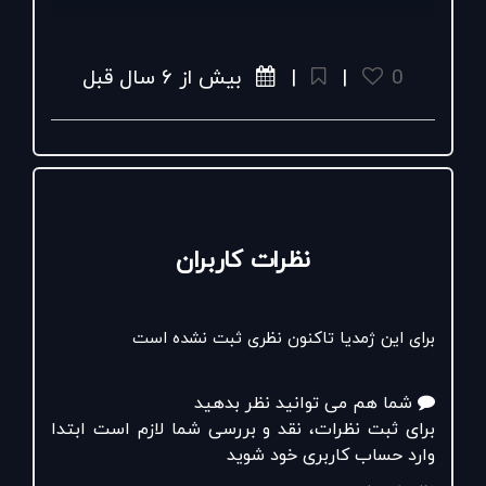
#سال_تحصیلی
#تخفیف
#حراج
#کوله_پشتی
#کوله_چرم
#کفش_چرم
#کفش_بچه_گانه
0
|
|
بیش از ۶ سال قبل
#backtoschool
#bagpack
#shoes
#maralleather
#sneakers
#off
#sale
نظرات کاربران
برای این ژمدیا تاکنون نظری ثبت نشده است
شما هم می توانید نظر بدهید
برای ثبت نظرات، نقد و بررسی شما لازم است ابتدا
وارد حساب کاربری خود شوید