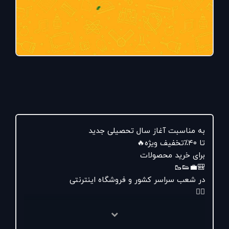
به مناسبت آغاز سال تحصیلی جدید
تا ۴۰٪تخفیف ویژه🔥
برای خرید محصولات
🎒💼👟🥾
در شعب سراسر کشور و فروشگاه اینترنتی
👇🏻
www.maralleather. com/shop
#بازم_مدرسه
#مارال_چرم
#مهرماه
#مدرسه
#پاییز