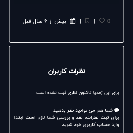
#شهرلبنیات
#لبنیات_میهن
#مسابقه
#هم_میهن
یم
#قرعه_کشی
#غذای_سنتی
#اقوام
#ایران
#میهن
یم
#برنده_باش
#جایزه
0
|
|
بیش از ۶ سال قبل
#mihanisho
#hammihan
#dairycity
#mihandairy
#freshness
نظرات کاربران
برای این ژمدیا تاکنون نظری ثبت نشده است
شما هم می توانید نظر بدهید
برای ثبت نظرات، نقد و بررسی شما لازم است ابتدا
وارد حساب کاربری خود شوید