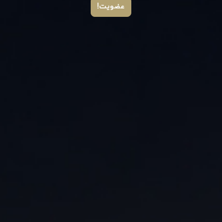
عضویت!