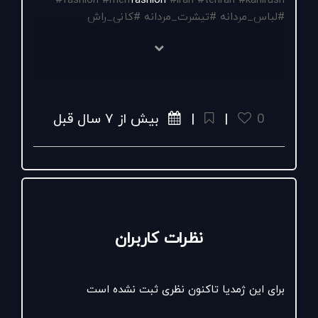
#fashion
#men
fashion
#iran
#tehran
#kanirush
#لباس_مردانه
#تیشرت_مردانه
#کانی_راش
0
|
|
بیش از ۷ سال قبل
نظرات کاربران
برای این ژمدیا تاکنون نظری ثبت نشده است