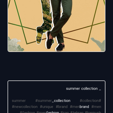
_ summer collection
#summer
_collection
#collection
#summer
#newcollection
#unique
#brand
#men
brand
#men