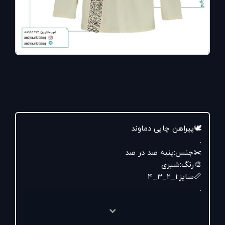
🕊پیراهن چاپی دماوند
.
✂️جنس:پنبه صد در صد
🎨رنگ:شیری
📏سایز:۱_۲_۳_۴
.
🏷قیمت:۶۴۰۰۰ت
.