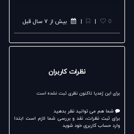
📍ثبات رنگ چاپ
📍جنس دکمه:چوب
.
0
|
|
بیش از ۷ سال قبل
#لباس_هنری
#پوشاک_مردانه
#دماوند
#هدیه_ای_ازجنس_طبیعت
#پیراهن_مردانه
#پیراهن_چاپی
نظرات کاربران
برای این ژمدیا تاکنون نظری ثبت نشده است
شما هم می توانید نظر بدهید
برای ثبت نظرات، نقد و بررسی شما لازم است ابتدا
وارد حساب کاربری خود شوید